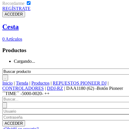
Recordarme
REGÍSTRATE
Cesta
0
Artículos
Productos
Cargando...
Inicio
|
Tienda
|
Productos
|
REPUESTOS PIONEER DJ
|
CONTROLADORES
|
DDJ-RZ
|
DAA1180 (62) -Botón Pioneer
´´TIME´´ -5000-0020- ++
¿Olvidó su usuario?