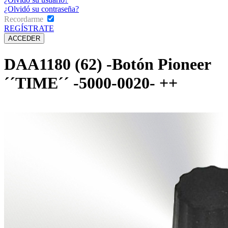
¿Olvidó su contraseña?
Recordarme
REGÍSTRATE
DAA1180 (62) -Botón Pioneer
´´TIME´´ -5000-0020- ++