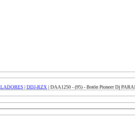
LADORES
|
DDJ-RZX
|
DAA1250 - (95) - Botón Pioneer Dj PAR