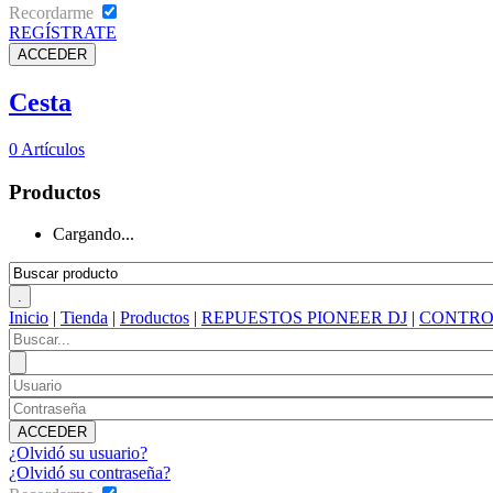
Recordarme
REGÍSTRATE
Cesta
0
Artículos
Productos
Cargando...
Inicio
|
Tienda
|
Productos
|
REPUESTOS PIONEER DJ
|
CONTRO
¿Olvidó su usuario?
¿Olvidó su contraseña?