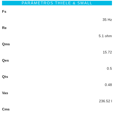
PARÁMETROS THIELE & SMALL
Fs
35 Hz
Re
5.1 ohm
Qms
15.72
Qes
0.5
Qts
0.48
Vas
236.52 l
Cms