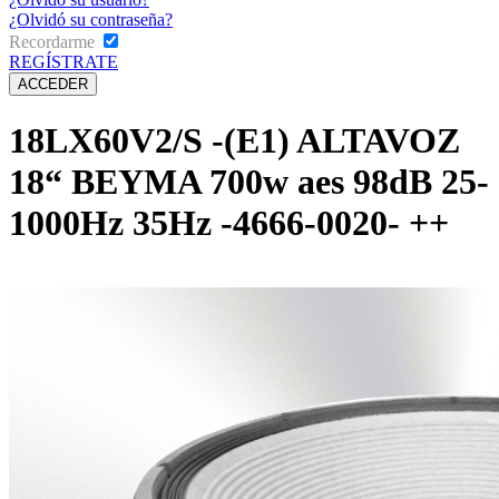
¿Olvidó su contraseña?
Recordarme
REGÍSTRATE
18LX60V2/S -(E1) ALTAVOZ
18“ BEYMA 700w aes 98dB 25-
1000Hz 35Hz -4666-0020- ++