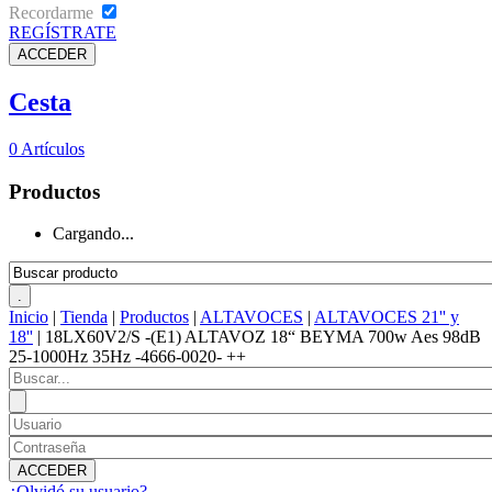
Recordarme
REGÍSTRATE
Cesta
0
Artículos
Productos
Cargando...
Inicio
|
Tienda
|
Productos
|
ALTAVOCES
|
ALTAVOCES 21'' y
18''
|
18LX60V2/S -(E1) ALTAVOZ 18“ BEYMA 700w Aes 98dB
25-1000Hz 35Hz -4666-0020- ++
¿Olvidó su usuario?