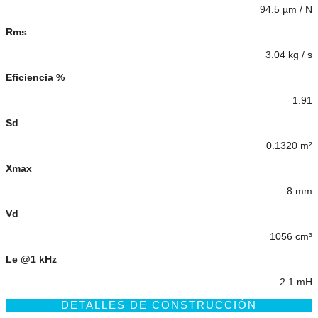
94.5 µm / N
Rms
3.04 kg / s
Eficiencia %
1.91
Sd
0.1320 m²
Xmax
8 mm
Vd
1056 cm³
Le @1 kHz
2.1 mH
DETALLES DE CONSTRUCCIÓN