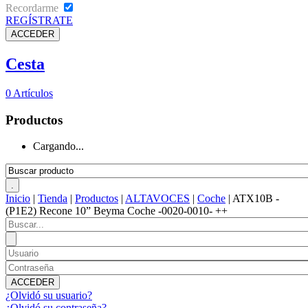
Recordarme
REGÍSTRATE
Cesta
0
Artículos
Productos
Cargando...
Inicio
|
Tienda
|
Productos
|
ALTAVOCES
|
Coche
|
ATX10B -
(P1E2) Recone 10” Beyma Coche -0020-0010- ++
¿Olvidó su usuario?
¿Olvidó su contraseña?