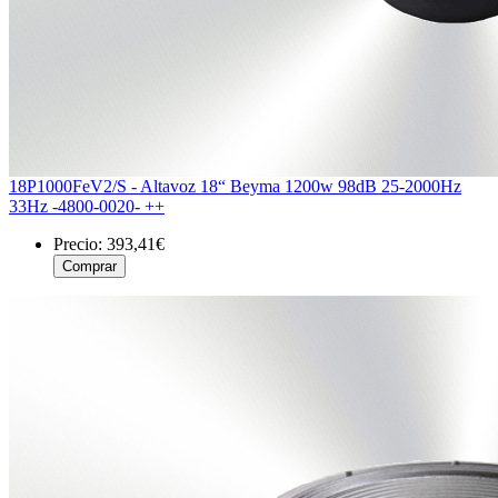
18P1000FeV2/S - Altavoz 18“ Beyma 1200w 98dB 25-2000Hz
33Hz -4800-0020- ++
Precio:
393,41€