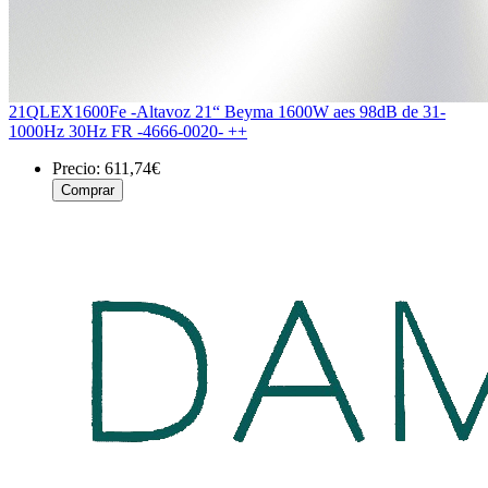
21QLEX1600Fe -Altavoz 21“ Beyma 1600W aes 98dB de 31-
1000Hz 30Hz FR -4666-0020- ++
Precio:
611,74€