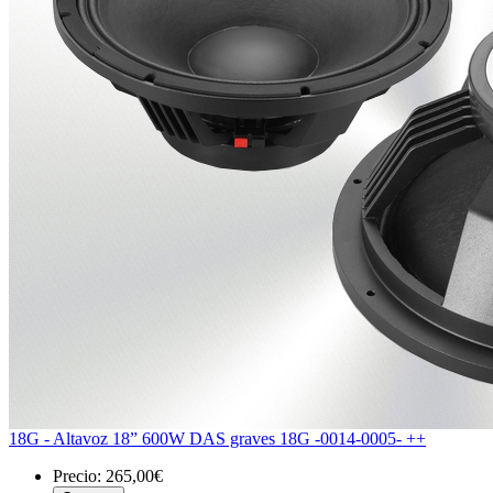
18G - Altavoz 18” 600W DAS graves 18G -0014-0005- ++
Precio:
265,00€