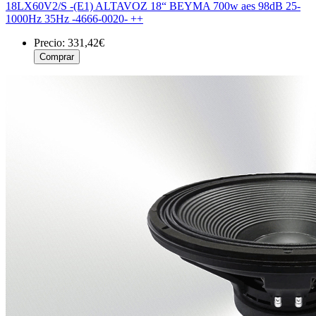
18LX60V2/S -(E1) ALTAVOZ 18“ BEYMA 700w aes 98dB 25-
1000Hz 35Hz -4666-0020- ++
Precio:
331,42€