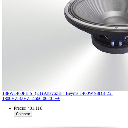
18PW1400FE-S -(E1) Altavoz18“ Beyma 1400W 98DB 25-
1800HZ 32HZ -4666-0020- ++
Precio:
401,11€