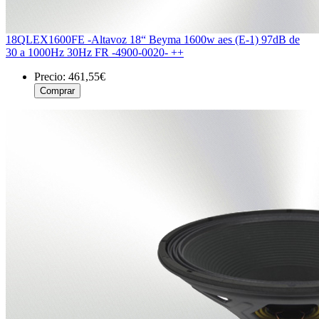
18QLEX1600FE -Altavoz 18“ Beyma 1600w aes (E-1) 97dB de
30 a 1000Hz 30Hz FR -4900-0020- ++
Precio:
461,55€